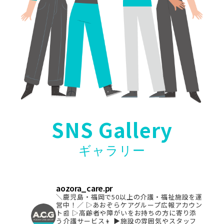
SNS Gallery
ギャラリー
aozora_care.pr
＼鹿児島・福岡で50以上の介護・福祉施設を運
営中！／
▷あおぞらケアグループ広報アカウン
ト📰
▷高齢者や障がいをお持ちの方に寄り添
う介護サービス👦
▶︎施設の雰囲気やスタッフ