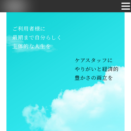
Skip
to
ご利用者様に
content
最期まで自分らしく
主体的な人生を
ケアスタッフに
やりがいと経済的
豊かさの両立を