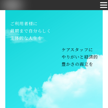
Skip
to
ご利用者様に
content
最期まで自分らしく
主体的な人生を
ケアスタッフに
やりがいと経済的
豊かさの両立を