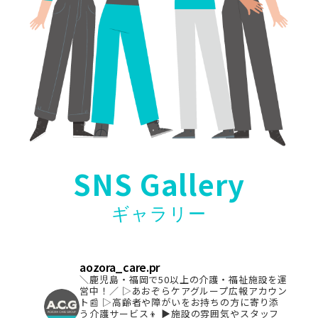
SNS Gallery
ギャラリー
aozora_care.pr
＼鹿児島・福岡で50以上の介護・福祉施設を運
営中！／
▷あおぞらケアグループ広報アカウン
ト📰
▷高齢者や障がいをお持ちの方に寄り添
う介護サービス👦
▶︎施設の雰囲気やスタッフ