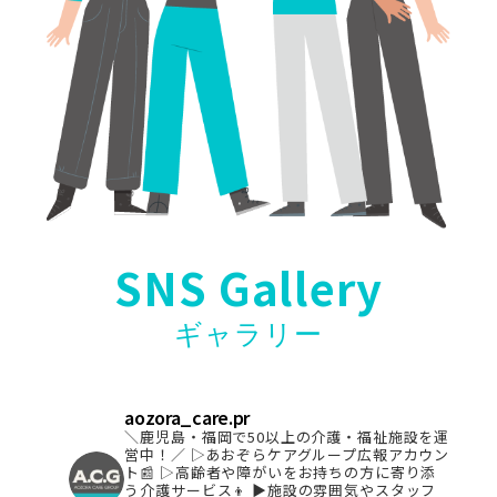
SNS Gallery
ギャラリー
aozora_care.pr
＼鹿児島・福岡で50以上の介護・福祉施設を運
営中！／
▷あおぞらケアグループ広報アカウン
ト📰
▷高齢者や障がいをお持ちの方に寄り添
う介護サービス👦
▶︎施設の雰囲気やスタッフ