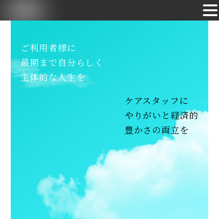
Skip
to
ご利用者様に
content
最期まで自分らしく
主体的な人生を
ケアスタッフに
やりがいと経済的
豊かさの両立を