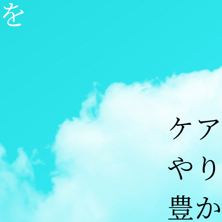
を
ケ
や
豊