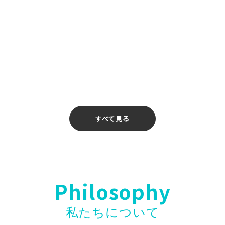
「入社お祝い金制度」開始のお知らせ
校 介護校〗無料ウェビナー開催のお知ら
すべて見る
Philosophy
私たちについて