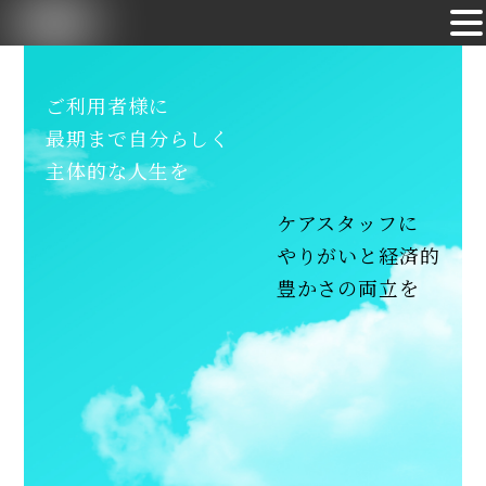
Skip
to
ご利用者様に
content
最期まで自分らしく
主体的な人生を
ケアスタッフに
やりがいと経済的
豊かさの両立を