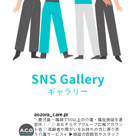
SNS Gallery
ギャラリー
aozora_care.pr
＼鹿児島・福岡で50以上の介護・福祉施設を運
営中！／
▷あおぞらケアグループ広報アカウン
ト📰
▷高齢者や障がいをお持ちの方に寄り添
う介護サービス👦
▶︎施設の雰囲気やスタッフ