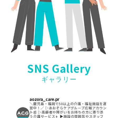
SNS Gallery
ギャラリー
aozora_care.pr
＼鹿児島・福岡で50以上の介護・福祉施設を運
営中！／
▷あおぞらケアグループ広報アカウン
ト📰
▷高齢者や障がいをお持ちの方に寄り添
う介護サービス👦
▶︎施設の雰囲気やスタッフ