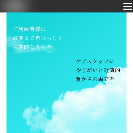
Skip
to
ご利用者様に
content
最期まで自分らしく
主体的な人生を
ケアスタッフに
やりがいと経済的
豊かさの両立を