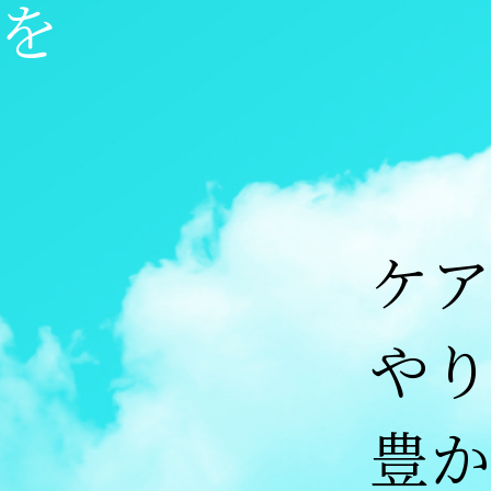
を
ケ
や
豊