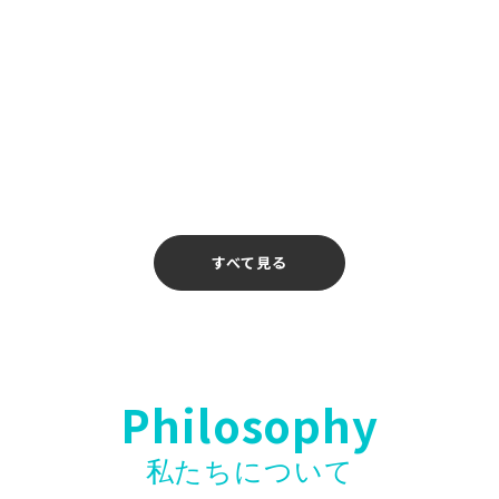
「入社お祝い金制度」開始のお知らせ
校 介護校〗無料ウェビナー開催のお知ら
すべて見る
Philosophy
私たちについて