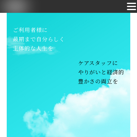
Skip
to
ご利用者様に
content
最期まで自分らしく
主体的な人生を
ケアスタッフに
やりがいと経済的
豊かさの両立を