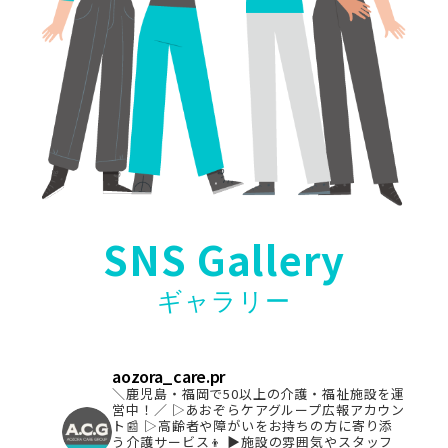
SNS Gallery
ギャラリー
aozora_care.pr
＼鹿児島・福岡で50以上の介護・福祉施設を運
営中！／
▷あおぞらケアグループ広報アカウン
ト📰
▷高齢者や障がいをお持ちの方に寄り添
う介護サービス👦
▶︎施設の雰囲気やスタッフ