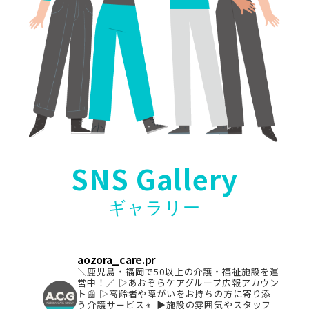
SNS Gallery
ギャラリー
aozora_care.pr
＼鹿児島・福岡で50以上の介護・福祉施設を運
営中！／
▷あおぞらケアグループ広報アカウン
ト📰
▷高齢者や障がいをお持ちの方に寄り添
う介護サービス👦
▶︎施設の雰囲気やスタッフ