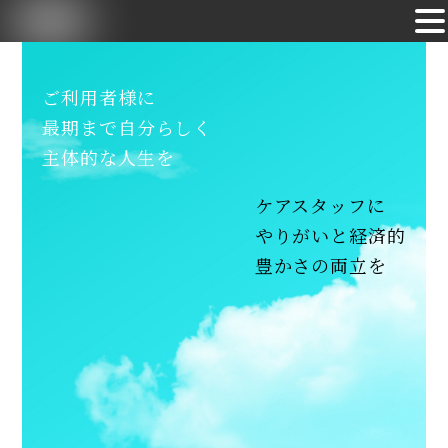
Skip
to
ご利用者様に
content
最期まで自分らしく
主体的な人生を
ケアスタッフに
やりがいと経済的
豊かさの両立を