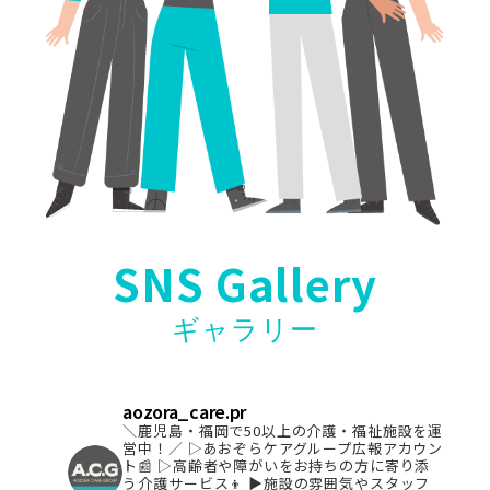
SNS Gallery
ギャラリー
aozora_care.pr
＼鹿児島・福岡で50以上の介護・福祉施設を運
営中！／
▷あおぞらケアグループ広報アカウン
ト📰
▷高齢者や障がいをお持ちの方に寄り添
う介護サービス👦
▶︎施設の雰囲気やスタッフ