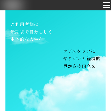
Skip
to
ご利用者様に
content
最期まで自分らしく
主体的な人生を
ケアスタッフに
やりがいと経済的
豊かさの両立を