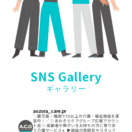
SNS Gallery
ギャラリー
aozora_care.pr
＼鹿児島・福岡で50以上の介護・福祉施設を運
営中！／
▷あおぞらケアグループ広報アカウン
ト📰
▷高齢者や障がいをお持ちの方に寄り添
う介護サービス👦
▶︎施設の雰囲気やスタッフ