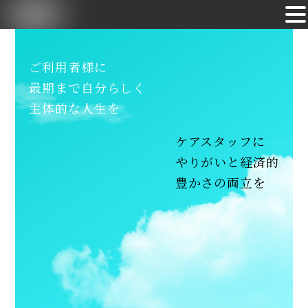
Skip
to
ご利用者様に
content
最期まで自分らしく
主体的な人生を
ケアスタッフに
やりがいと経済的
豊かさの両立を